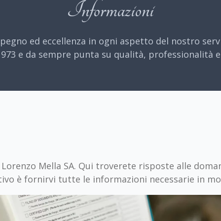
Informazioni
pegno ed eccellenza in ogni aspetto del nostro servi
973 e da sempre punta su qualità, professionalità e s
 Lorenzo Mella SA. Qui troverete risposte alle doman
ivo è fornirvi tutte le informazioni necessarie in m