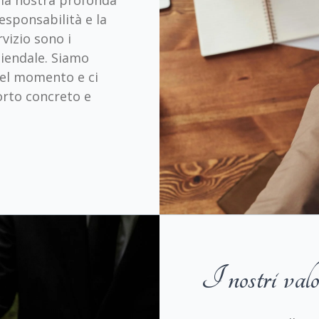
 la nostra profonda
responsabilità e la
rvizio sono i
aziendale. Siamo
del momento e ci
rto concreto e
I nostri valo