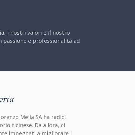
 i nostri valori e il nostro
on passione e professionalità ad
oria
Lorenzo Mella SA ha radici
rio ticinese. Da allora, ci
te impegnati a migliorare i