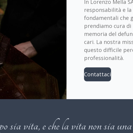
In Lorenzo Mella SA,
responsabilità e la
fondamentali che g
prendiamo cura di 
memoria del defunt
cari. La nostra mi
questo difficile p
professionalità.
Contattaci
o sia vita, e che la vita non sia una 